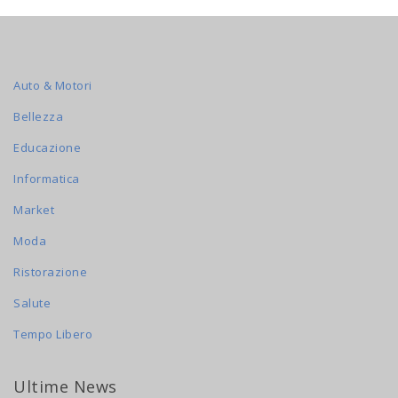
Auto & Motori
Bellezza
Educazione
Informatica
Market
Moda
Ristorazione
Salute
Tempo Libero
Ultime News