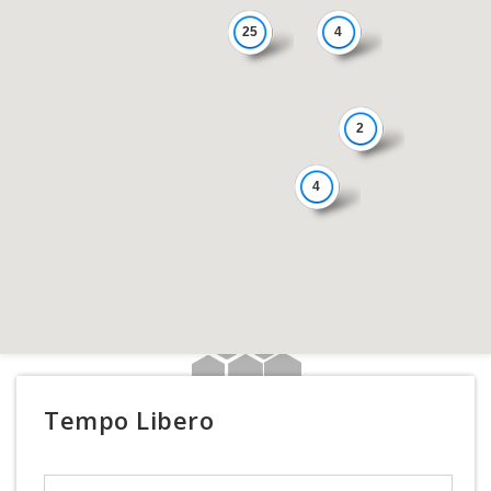
25
4
2
4
Tempo Libero
Search Text