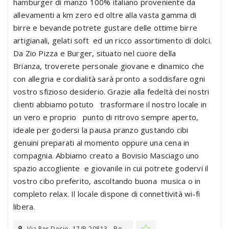
hamburger di manzo 100% italiano proveniente da
allevamenti a km zero ed oltre alla vasta gamma di
birre e bevande potrete gustare delle ottime birre
artigianali, gelati soft ed un ricco assortimento di dolci.
Da Zio Pizza e Burger, situato nel cuore della
Brianza, troverete personale giovane e dinamico che
con allegria e cordialità sarà pronto a soddisfare ogni
vostro sfizioso desiderio. Grazie alla fedeltà dei nostri
clienti abbiamo potuto trasformare il nostro locale in
un vero e proprio punto di ritrovo sempre aperto,
ideale per godersi la pausa pranzo gustando cibi
genuini preparati al momento oppure una cena in
compagnia. Abbiamo creato a Bovisio Masciago uno
spazio accogliente e giovanile in cui potrete godervi il
vostro cibo preferito, ascoltando buona musica o in
completo relax. Il locale dispone di connettività wi-fi
libera.
Via Per Desio, 17/B 20813 - Bo...