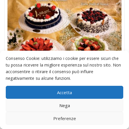
Consenso Cookie: utilizziamo i cookie per essere sicuri che
tu possa ricevere la migliore esperienza sul nostro sito. Non
acconsentire o ritirare il consenso può influire
negativamente su alcune funzioni.
Pasticceria L’Artigiano del Dolce
Accetta
Artigiano Dolce
24 Giugno 2016
Nega
Artigiano del Dolce - Desio La pasticceria Artigiano del
Dolce è lieta di offrirvi solo l'eccellenza della pasticceria
Preferenze
artigianale. I prodotti della nostra pasticceria sono fatti