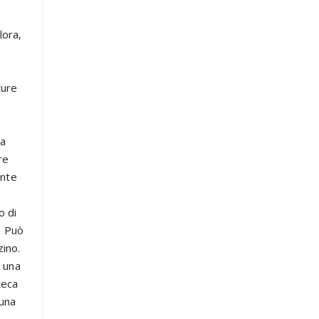
lora,
)
ture
sa
re
ante
o di
. Può
zino.
o una
teca
duna