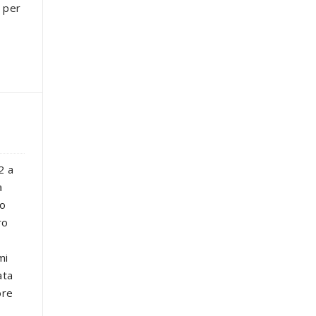
e per
2 a
a
no
ro
mi
ata
ore