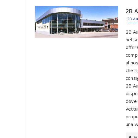
2B 
2B Au
2B Au
nel s
offri
compe
al no
che r
consi
2B Au
dispo
dove 
vettu
propr
una v
Vi