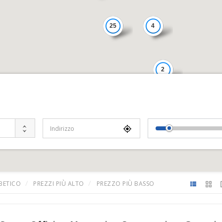
25
4
2
4
Località
Distance From Locat
BETICO
PREZZI PIÙ ALTO
PREZZO PIÙ BASSO