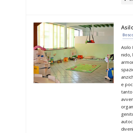
Asil
Bosco
Asilo
nido,
armon
spazi
anzic
e poc
tanto
avven
organ
genit
autoc
diven