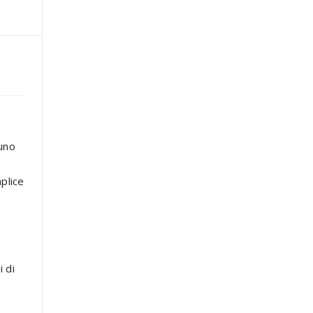
o
 uno
plice
i di
e