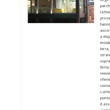
parch
l'atti
prose
hanno
assor
a dis
inizia
birra
strat
sopra
fetta
Heine
rifer
conta
L'att
puntu
è ass