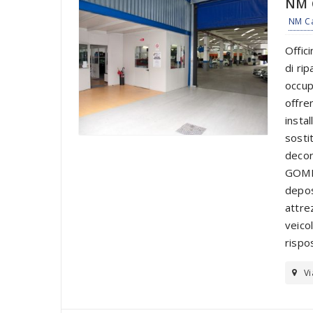
NM C
NM C
Offic
di ri
occup
offre
insta
sostit
decor
GOMMI
depos
attrez
veicol
rispo
Vi