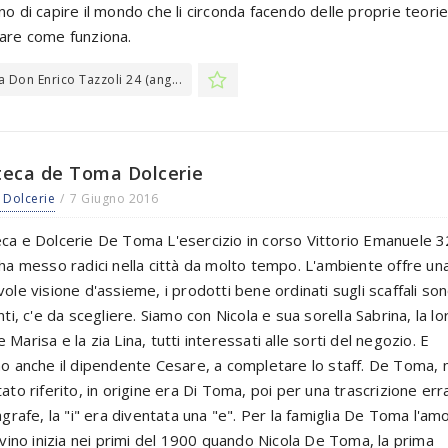
no di capire il mondo che li circonda facendo delle proprie teori
are come funziona.
a Don Enrico Tazzoli 24 (ang...
teca de Toma Dolcerie
Dolcerie
7 Giugno 2016
ca e Dolcerie De Toma L'esercizio in corso Vittorio Emanuele 3
 ha messo radici nella città da molto tempo. L'ambiente offre un
vole visione d'assieme, i prodotti bene ordinati sugli scaffali so
nti, c'e da scegliere. Siamo con Nicola e sua sorella Sabrina, la lo
Marisa e la zia Lina, tutti interessati alle sorti del negozio. E
mo anche il dipendente Cesare, a completare lo staff. De Toma, 
tato riferito, in origine era Di Toma, poi per una trascrizione err
nagrafe, la "i" era diventata una "e". Per la famiglia De Toma l'am
l vino inizia nei primi del 1900 quando Nicola De Toma, la prima