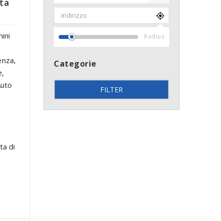
ta
ini
Radius
enza,
Categorie
e,
Auto
FILTER
ta di