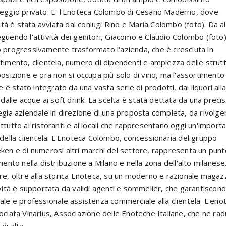
eggio privato. E' l'Enoteca Colombo di Cesano Maderno, dove
vità è stata avviata dai coniugi Rino e Maria Colombo (foto). Da al
guendo l'attività dei genitori, Giacomo e Claudio Colombo (foto
 progressivamente trasformato l'azienda, che è cresciuta in
timento, clientela, numero di dipendenti e ampiezza delle strut
posizione e ora non si occupa più solo di vino, ma l'assortimento
le è stato integrato da una vasta serie di prodotti, dai liquori alla
, dalle acque ai soft drink. La scelta è stata dettata da una preci
egia aziendale in direzione di una proposta completa, da rivolge
ttutto ai ristoranti e ai locali che rappresentano oggi un'import
 della clientela. L'Enoteca Colombo, concessionaria del gruppo
ken e di numerosi altri marchi del settore, rappresenta un punt
imento nella distribuzione a Milano e nella zona dell'alto milanese
re, oltre alla storica Enoteca, su un moderno e razionale magaz
ività è supportata da validi agenti e sommelier, che garantiscon
ale e professionale assistenza commerciale alla clientela. L'eno
ociata Vinarius, Associazione delle Enoteche Italiane, che ne ra