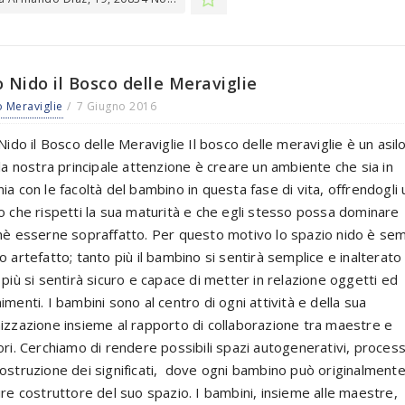
o Nido il Bosco delle Meraviglie
 Meraviglie
7 Giugno 2016
 Nido il Bosco delle Meraviglie Il bosco delle meraviglie è un asil
 la nostra principale attenzione è creare un ambiente che sia in
ia con le facoltà del bambino in questa fase di vita, offrendogli
o che rispetti la sua maturità e che egli stesso possa dominare
hè esserne sopraffatto. Per questo motivo lo spazio nido è sem
o artefatto; tanto più il bambino si sentirà semplice e inalterato
 più si sentirà sicuro e capace di metter in relazione oggetti ed
imenti. I bambini sono al centro di ogni attività e della sua
izzazione insieme al rapporto di collaborazione tra maestre e
ori. Cerchiamo di rendere possibili spazi autogenerativi, process
ostruzione dei significati, dove ogni bambino può originalment
ire costruttore del suo spazio. I bambini, insieme alle maestre,