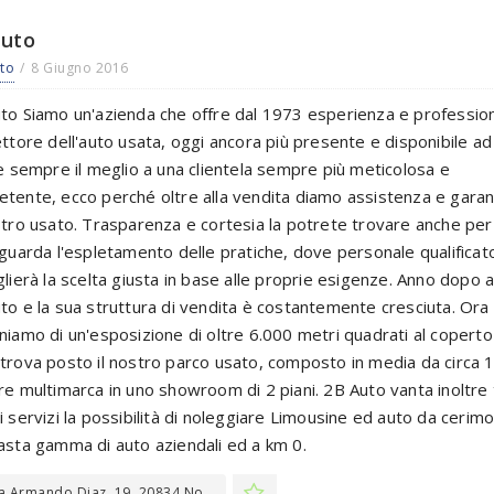
Auto
to
8 Giugno 2016
to Siamo un'azienda che offre dal 1973 esperienza e profession
ettore dell'auto usata, oggi ancora più presente e disponibile ad
re sempre il meglio a una clientela sempre più meticolosa e
tente, ecco perché oltre alla vendita diamo assistenza e garan
stro usato. Trasparenza e cortesia la potrete trovare anche per
iguarda l'espletamento delle pratiche, dove personale qualificato
glierà la scelta giusta in base alle proprie esigenze. Anno dopo 
to e la sua struttura di vendita è costantemente cresciuta. Ora
niamo di un'esposizione di oltre 6.000 metri quadrati al coperto
trova posto il nostro parco usato, composto in media da circa 
re multimarca in uno showroom di 2 piani. 2B Auto vanta inoltre t
i servizi la possibilità di noleggiare Limousine ed auto da cerimo
asta gamma di auto aziendali ed a km 0.
a Armando Diaz, 19, 20834 No...