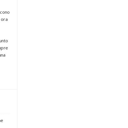
ucono
 ora
punto
empre
una
ne