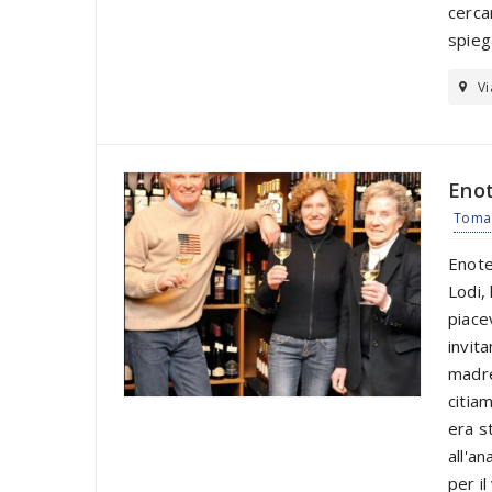
cerca
spieg
Vi
Eno
Toma 
Enote
Lodi,
piace
invita
madre 
citia
era s
all'a
per i