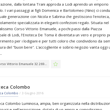
azione, dalla lontana Trani approda a Lodi aprendo un emporio
olo. I vari passaggi ai figli Domenica e Bartolomeo (Nino) ci cond
ttuale generazione con Nicola e Sabrina che gestiscono l'enoteca,
colamente specializzata in eleganti confezioni regalo. Situata nel
alissimo Corso Vittorio Emanuele, a pochi passi dalla Piazza
ipale di Lodi, l’Enoteca De Toma è diventata un vero e proprio 
ferimento per i lodigiani e per tutti coloro che condividono da s
ltura del "buon bere". L’accogliente e sobrio negozio vanta oggi 
..
rso Vittorio Emanuele 32 269...
teca Colombo
eca Colombo
3 Giugno 2016
ca Colombo Luminosa, ampia, ben organizzata nella distribuzio
 spazi e nell'esposizione, dotata di un ampio e comodissimo