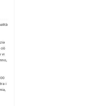
alità
zia
 ciò
 vi
anno,
100
ra i
nia,