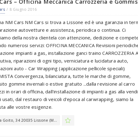
ars – Officina Meccanica Carrozzeria e Gommis
ars
8 Giugno 2016
ina NM Cars NM Cars si trova a Lissone ed è una garanzia in term
parazione autovetture e assistenza, periodica o continua. Ci
iamo della nostra clientela con attenzione, dedizione e compet
ndo numerosi servizi: OFFICINA MECCANICA Revisioni periodich
llazione impianti a gas, installazione ganci traino CARROZZERIA 
utiva, riparazioni di ogni tipo, verniciatura e lucidatura auto,
azioni auto - Car Wrapping (applicazione pellicole speciali)
STA Convergenza, bilanciatura, tutte le marche di gomme,
ito gomme invernali o estive gratuito ...dalla revisione al carro
zi in orari di officina, dall'installazione di impianti a gas alla vendi
i usati, dal restauro di veicoli d'epoca al carwrapping, siamo la
sta alle vostre esigenze.
a Goito, 34 20035 Lissone (M...