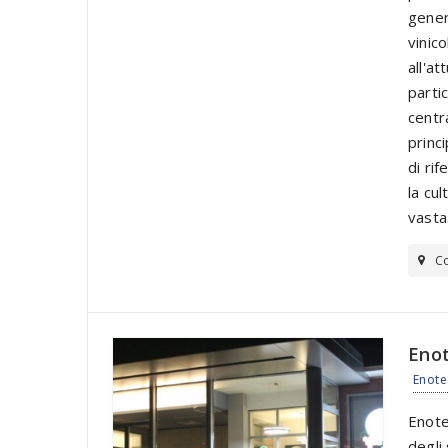
gener
vinic
all'a
parti
centr
princ
di ri
la cu
vasta.
Co
Eno
Enot
Enote
degli