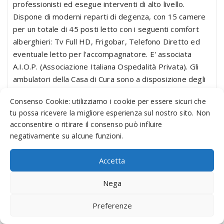
professionisti ed esegue interventi di alto livello.
Dispone di moderni reparti di degenza, con 15 camere
per un totale di 45 posti letto con i seguenti comfort
alberghieri: Tv Full HD, Frigobar, Telefono Diretto ed
eventuale letto per l'accompagnatore. E' associata
A.I.O.P. (Associazione Italiana Ospedalità Privata). Gli
ambulatori della Casa di Cura sono a disposizione degli
utenti previo appuntamento. Recentemente
Consenso Cookie: utilizziamo i cookie per essere sicuri che
ristrutturati dispongono di attrezzature moderne e
tu possa ricevere la migliore esperienza sul nostro sito. Non
tecnologicamente all'avanguardia. I servizi chirurgici
acconsentire o ritirare il consenso può influire
della Clinica Casa di cura Villa Rizzo sono finalizzati alla
negativamente su alcune funzioni.
prevenzione, alla diagnosi e alla cura delle malattie
riguardanti la chirurgia digestiva, la chirurgia oncologica,
Accetta
l’endocrino chirurgia, privilegiando la chirurgia tiroidea,
utilizzando le più moderne tecniche come la chirurgia
Nega
mini-invasiva laparoscopica, avvalendosi di attrezzature
d’avanguardia.
Preferenze