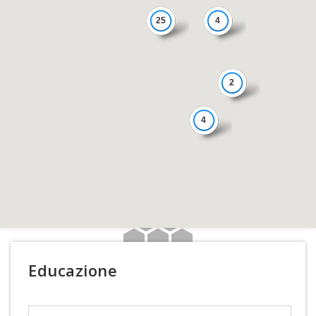
25
4
2
4
Educazione
Search Text